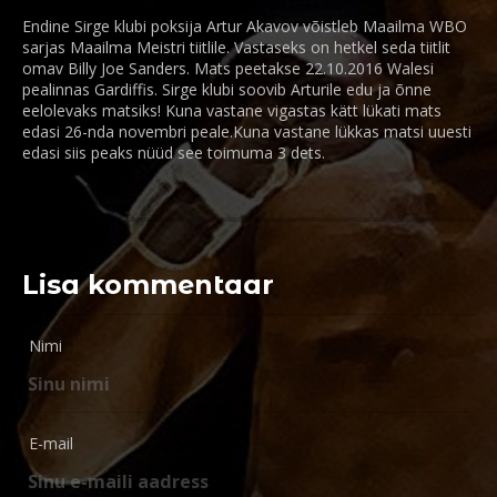
Endine Sirge klubi poksija Artur Akavov võistleb Maailma WBO
sarjas Maailma Meistri tiitlile. Vastaseks on hetkel seda tiitlit
omav Billy Joe Sanders. Mats peetakse 22.10.2016 Walesi
pealinnas Gardiffis. Sirge klubi soovib Arturile edu ja õnne
eelolevaks matsiks! Kuna vastane vigastas kätt lükati mats
edasi 26-nda novembri peale.Kuna vastane lükkas matsi uuesti
edasi siis peaks nüüd see toimuma 3 dets.
Lisa kommentaar
Nimi
E-mail