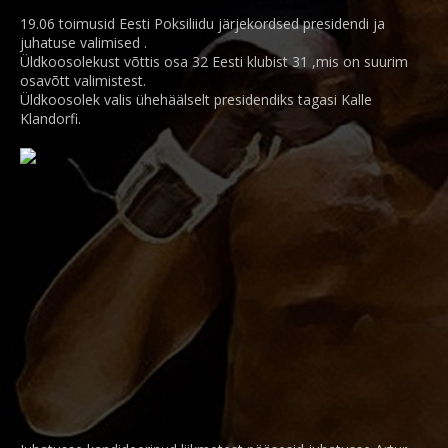
19.06 toimusid Eesti Poksiliidu järjekordsed presidendi ja
juhatuse valimised .
Üldkoosolekust võttis osa 32 Eesti klubist 31 ,mis on suurim
osavõtt valimistest.
Üldkoosolek valis ühehäälselt presidendiks tagasi Kalle
Klandorfi.