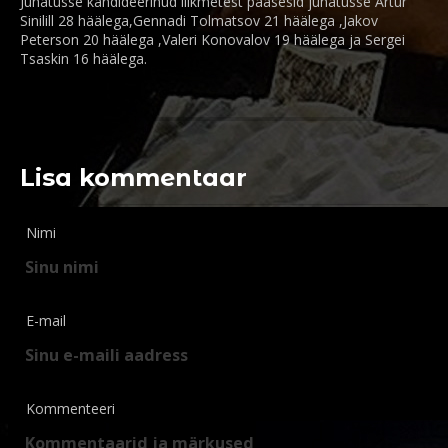
Juhatusse kandideerinud liikmetest pääsesid juhatusse Artur
Sinilill 28 häälega,Gennadi Tolmatsov 21 häälega ,Jakov
Peterson 20 häälega ,Valeri Konovalov 19 häälega ja Sergei
Tsaskin 16 häälega.
Lisa kommentaar
Nimi
E-mail
Kommenteeri