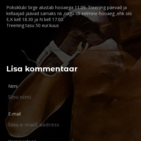
Poksiklubi Sirge alustab hooaega 11.09. Treening päevad ja
kellaajad jäävad samaks nii ,nagu oli eelmine hooaeg ,ehk siis
E,K kell 18.30 ja N kell 17.00.
Treening tasu 50 eur.kuus
Lisa kommentaar
Nimi
E-mail