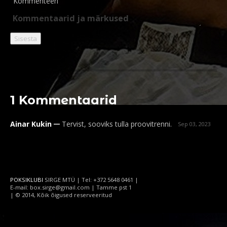
Kommenteeri
1 Kommentaarid
_
Ainar Kukin
Tervist, sooviks tulla proovitrenni.
Sep 03, 2023
POKSIKLUBI
SIRGE MTÜ | Tel: +372 5648 0461 |
E-mail: box.sirge@gmail.com | Tamme pst 1
| © 2014, Kõik õigused reserveeritud