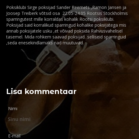
Poksiklubi Sirge poksijad Sander Reemets ,Ramon Jansen ja
Joosep Treiberk võtsid osa 22.05-24.05 Rootsis Stockholmis
sparringutest mille korraldas kohalik Rootsi poksiklubi.
Poksijad said korralikud sparringud kohalike poksijatega mis
annab poksijatele usku ,et võivad poksida Rahvusvahelisel
tasemel. Mida rohkem saavad poksijad selliseid sparringuid
,seda enesekindlamaks nad muutuvad.
Lisa kommentaar
Nimi
E-mail