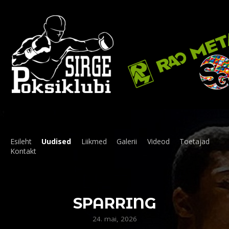
Esileht
Uudised
Liikmed
Galerii
Videod
Toetajad
Kontakt
SPARRING
24. mai, 2026