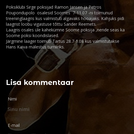
Poksiklubi Sirge poksijad Ramon Jansen ja Petros
Poupondupolo osalesid Soomes 7-11.07 -ni toimunud
treeninglaagris kus valmistuti algavaks hooajaks. Kahjuks pidi
laagrist loobu vigastuse tõttu Sander Reemets.
Laagris osales üle kahekümne Soome poksija ,nende seas ka
Soome poksi koondislased.
Järgmine laager toimub Tartus 28.7-1.08 kus valmistutakse
Hans Kaiva mälestus turniiriks.
Lisa kommentaar
Nimi
E-mail