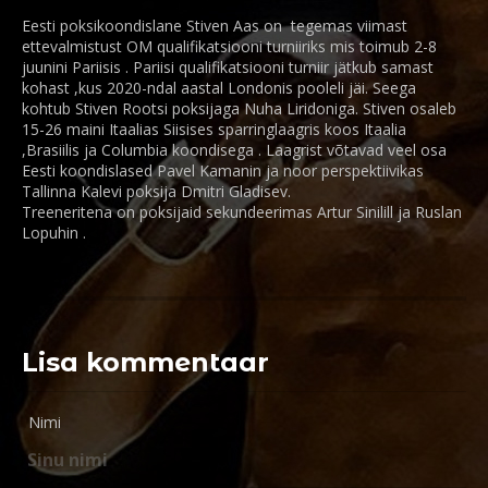
Eesti poksikoondislane Stiven Aas on tegemas viimast
ettevalmistust OM qualifikatsiooni turniiriks mis toimub 2-8
juunini Pariisis . Pariisi qualifikatsiooni turniir jätkub samast
kohast ,kus 2020-ndal aastal Londonis pooleli jäi. Seega
kohtub Stiven Rootsi poksijaga Nuha Liridoniga. Stiven osaleb
15-26 maini Itaalias Siisises sparringlaagris koos Itaalia
,Brasiilis ja Columbia koondisega . Laagrist võtavad veel osa
Eesti koondislased Pavel Kamanin ja noor perspektiivikas
Tallinna Kalevi poksija Dmitri Gladisev.
Treeneritena on poksijaid sekundeerimas Artur Sinilill ja Ruslan
Lopuhin .
Lisa kommentaar
Nimi