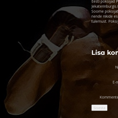
Eesti poksijad
Jekaterinburgis
Soome poksijate
nende riikide e
tulemust. Poksij
Lisa k
N
E-m
Kommente