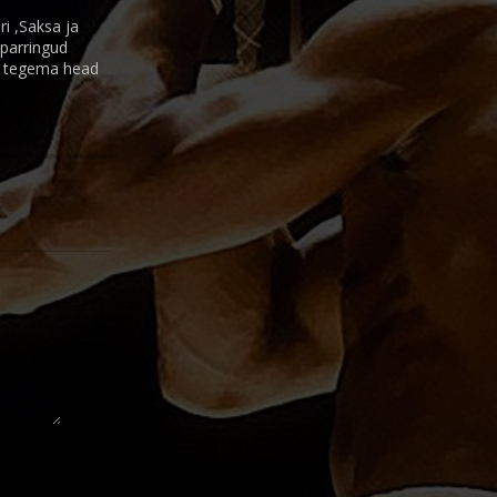
ri ,Saksa ja
sparringud
is tegema head