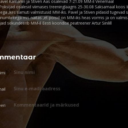
 Pavel Kamanin ja Stiven Aas osalevad 7-21.09 MM-il Venemaal
.Poksijad osalesid viimases treeninglaagris 25-30.08 Saksamaal koos Ii
ga ,kes samuti valmistusid MM-iks. Pavel ja Stiven pidasid tugevad 
sinumbritega mis näitas ,et poisid on MM-iks heas vormis ja on valm
aid sekundeerib MM-il Eesti koondise peatreener Artur Sinilill
ommentaar
imi
ail
eri