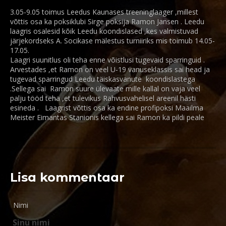
3.05-9.05 toimus Leedus Kaunases treeninglaager ,millest
võttis osa ka poksiklubi Sirge poksija Ramon Jansen . Leedu
laagris osalesid kõik Leedu koondislased ,kes valmistuvad
järjekordseks A. Socikase mälestus turniiriks mis toimub 14.05-
17.05.
Laagri suunitlus oli teha enne võistlusi tugevaid sparringuid .
Arvestades ,et Ramon on veel U-19 vanuseklassis sai head ja
tugevad sparringud Leedu täiskasvanute koondislastega
.Sellega sai Ramon suure ülevaate mille kallal on vaja veel
palju tööd teha ,et tulevikus Rahvusvahelisel areenil hästi
esineda . Laagrist võttis osa ka endine profipoksi Maailma
Meister Eimantas Stanionis kellega sai Ramon ka pildi peale
Lisa kommentaar
Nimi