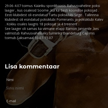
29.06-4.07 toimus Kääriku spordibaasis Rahvusvaheline poksi
laager , kus osalesid Soome ,kui ka Eesti koondise poksijad .
Eesti klubidest oli esindatud Tartu poksiklubi Sirge . Tallinnna
klubidest oli esindatud poksiklubi Pomerants ja poksiklubi Kalev
. Kokku osales laagris 18 poksijat ja 4 treenerit .
See laager oli samas ka viimane etapp Ramon Jansenile ,kes
valmistub Rahvusvaheliseks turniiriks Brandeburg Cap mis
toimub Saksamaal 10.07-15.07
Lisa kommentaar
Nimi
E-mail