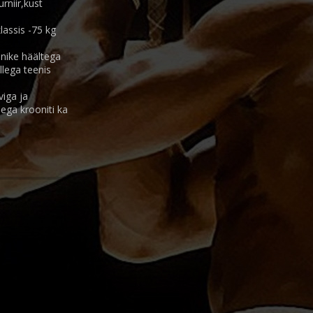
rniir,kust
lassis -75 kg
nike häältega
llega teenis
iga ja
ega krooniti ka