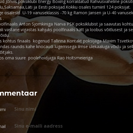
id Jõhvis poksiklubi Energy Boxing korraldatud Rahvusvaheline poksitu
u,Saksamaa,Läti ja Eesti poksijad.Kokku osales turniiril 124 poksijat.
rge osalesid U-19 vanuseklassis -70 kg Ramon Jansen ja U-40 vanusek
 .
lfinaalis Anton Sjomkiniga Narva PSK poksiklubist ja saavutas kohtu
ali vastane vigastas kahjuks poolfinaalis kätt ja loobus võitlusest ja se
võidu.
 kohtus finaalis kogenud Tallinna Kontakt poksijaga Maxim Tsvetkov
das raundis kahe knocaudi lugemisega ilmse ülekaaluga võidu ja sell
õitjaks.
koos oma suure poolehoidjaga Rao Holtsmeieriga
ommentaar
imi
ail