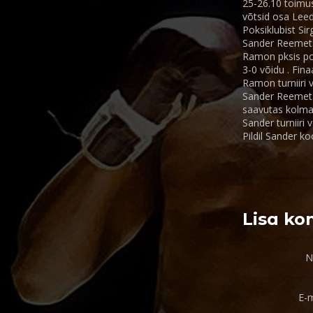
25-26.10 toimus
võtsid osa Leed
Poksiklubist Si
Sander Reemets
Ramon pksis poo
3-0 võidu . Fina
Ramon turniiri 
Sander Reemets
saavutas kolman
Sander turniiri v
Pildil Sander 
Lisa k
N
E-m