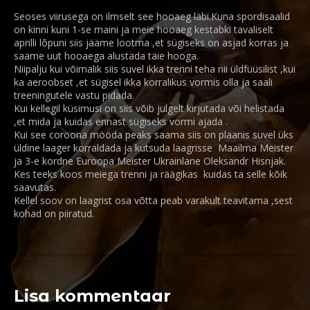
Seoses viirusega on ilmselt see hooaeg läbi.Kuna spordisaalid
on kinni kuni 1-se maini ja meie hooaeg kestabki tavaliselt
aprilli lõpuni siis jääme lootma ,et sügiseks on asjad korras ja
saame uut hooaega alustada täie hooga.
Niipalju kui võimalik siis suvel ikka trenni teha nii üldfüüsilist ,kui
ka aeroobset ,et sügisel ikka korralikus vormis olla ja saali
treeningutele vastu pidada.
Kui kellegil küsimusi on siis võib julgelt kirjutada või helistada
,et mida ja kuidas ennast sügiseks vormi ajada .
Kui see coroona mööda peaks saama siis on plaanis suvel üks
üldine laager korraldada ja kutsuda laagrisse Maailma Meister
ja 3-e kordne Euroopa Meister Ukrainlane Oleksandr Hisnjak.
Kes teeks koos meiega trenni ja räägikas kuidas ta selle kõik
saavutas.
Kellel soov on laagrist osa võtta peab varakult teavitama ,sest
kohad on piiratud.
Lisa kommentaar