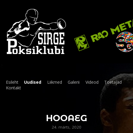
Esileht
Uudised
Liikmed
Galerii
Videod
Toetajad
Kontakt
HOOAEG
24. märts, 2020