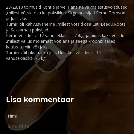
28-28,10 toimusid Kohtla Järvel Hans Kaiva mälestusvõistlused
,millest võtsid osa ka poksiklubi Sirge poksijad Remo Tomson
ja Juss Uus .
Turniir oli Rahvusvaheline ,millest võtsid osa Läti,Leedu,Rootsi
ja Saksamaa poksijad.
Remo võistles U-17 vanuseklassis -75kg ja pidas kaks võistlust
,millest väljus mõlemast võitjana ja seega krooniti selles
kaalus turniiri võitjaks.
Turniiri võitjaks tuli ka Juss Uus ,kes võistles U-19
vanuseklassis -75 kg
Lisa kommentaar
Nimi