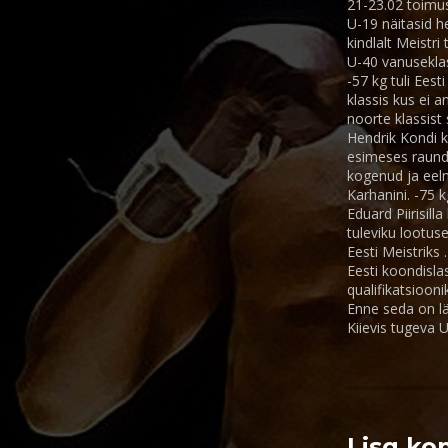
21-23.02 toimus
U-19 näitasid h
kindlalt Meistri
U-40 vanuseklas
-57 kg tuli Ees
klassis kus ei a
noorte klassist
Hendrik Kondi ko
esimeses raundi
kogenud ja eeln
Karhanini. -75 k
Eduard Piirisill
tuleviku lootuse
Eesti Meistriks .
Eesti koondisl
qualifikatsioon
Enne seda on lä
Kiievis tugeva 
Lisa k