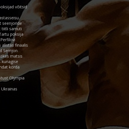
oksijad võitsid
astasseisu.
t seenjoride
tiitli samuti
Tartu poksija
Perfilovi
listas finaalis
nud Semjon
 raskes matsis
is kunagise
-ndat korda
stust Olympia
3 Ukrainas