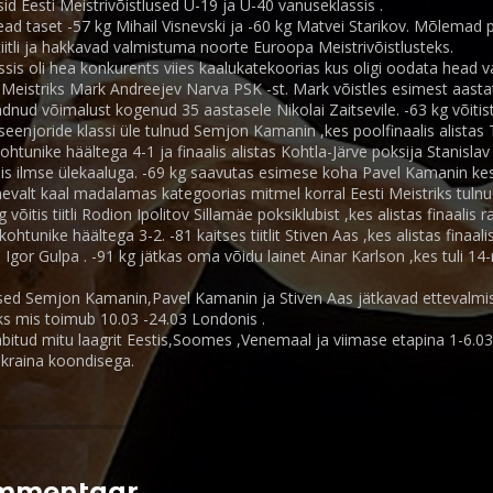
id Eesti Meistrivõistlused U-19 ja U-40 vanuseklassis .
ead taset -57 kg Mihail Visnevski ja -60 kg Matvei Starikov. Mõlemad p
 tiitli ja hakkavad valmistuma noorte Euroopa Meistrivõistlusteks.
sis oli hea konkurents viies kaalukatekoorias kus oligi oodata head v
ti Meistriks Mark Andreejev Narva PSK -st. Mark võistles esimest aasta
ndnud võimalust kogenud 35 aastasele Nikolai Zaitsevile. -63 kg võitist 
 seenjoride klassi üle tulnud Semjon Kamanin ,kes poolfinaalis alistas 
htunike häältega 4-1 ja finaalis alistas Kohtla-Järve poksija Stanislav 
s ilmse ülekaaluga. -69 kg saavutas esimese koha Pavel Kamanin kes a
evalt kaal madalamas kategoorias mitmel korral Eesti Meistriks tul
g võitis tiitli Rodion Ipolitov Sillamäe poksiklubist ,kes alistas finaalis
a kohtunike häältega 3-2. -81 kaitses tiitlit Stiven Aas ,kes alistas finaal
 Igor Gulpa . -91 kg jätkas oma võidu lainet Ainar Karlson ,kes tuli 14
ased Semjon Kamanin,Pavel Kamanin ja Stiven Aas jätkavad ettevalmi
iks mis toimub 10.03 -24.03 Londonis .
bitud mitu laagrit Eestis,Soomes ,Venemaal ja viimase etapina 1-6.0
Ukraina koondisega.
ommentaar