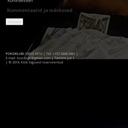
Kommenteeri
POKSIKLUBI
SIRGE MTÜ | Tel: +372 5648 0461 |
E-mail: box.sirge@gmail.com | Tamme pst 1
| © 2014, Kõik õigused reserveeritud